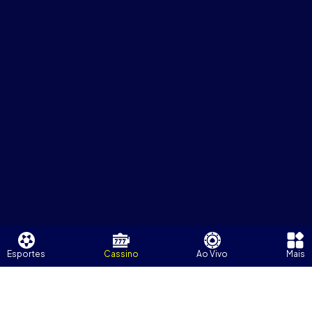
Esportes
Cassino
Ao Vivo
Mais