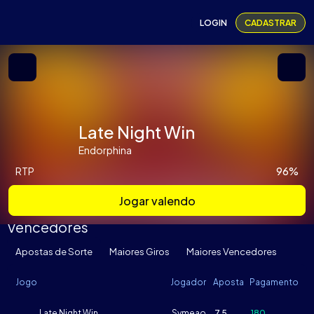
LOGIN
CADASTRAR
Late Night Win
Endorphina
RTP
96%
Jogar valendo
Vencedores
Apostas de Sorte
Maiores Giros
Maiores Vencedores
Jogo
Jogador
Aposta
Pagamento
Late Night Win
Symeao
7,5
180