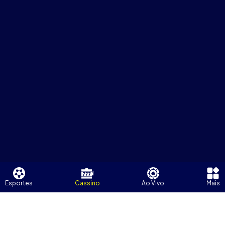
Esportes
Cassino
Ao Vivo
Mais