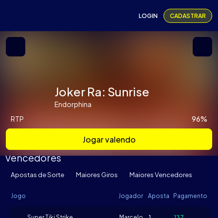
LOGIN
CADASTRAR
Joker Ra: Sunrise
Endorphina
RTP
96%
Jogar valendo
Vencedores
Apostas de Sorte
Maiores Giros
Maiores Vencedores
Jogo
Jogador
Aposta
Pagamento
Super Tiki Strike
Marcelo
1
137