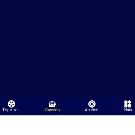
Esportes
Cassino
Ao Vivo
Mais