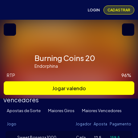
LOGIN
CADASTRAR
Burning Coins 20
Endorphina
RTP
96%
Jogar valendo
Vencedores
Apostas de Sorte
Maiores Giros
Maiores Vencedores
Jogo
Jogador
Aposta
Pagamento
Sweet Bonanza 1000
Carla
12,5
159,5