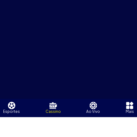
Esportes
Cassino
Ao Vivo
Mais