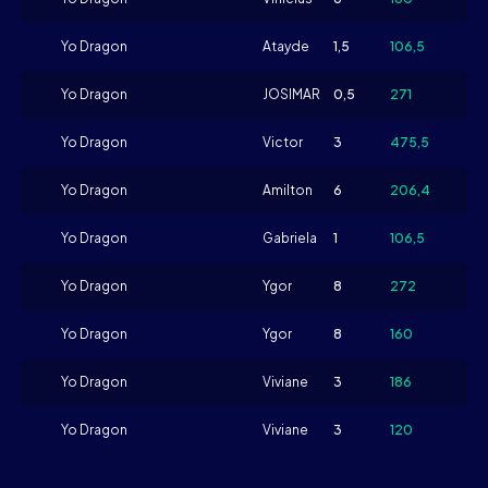
Yo Dragon
Atayde
1,5
106,5
Yo Dragon
JOSIMAR
0,5
271
Yo Dragon
Victor
3
475,5
Yo Dragon
Amilton
6
206,4
Yo Dragon
Gabriela
1
106,5
Yo Dragon
Ygor
8
272
Yo Dragon
Ygor
8
160
Yo Dragon
Viviane
3
186
Yo Dragon
Viviane
3
120