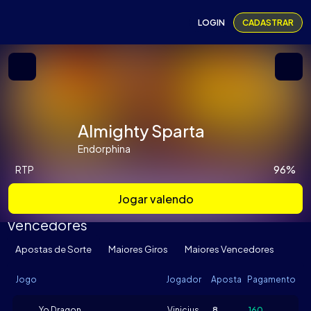
LOGIN
CADASTRAR
Almighty Sparta
Endorphina
RTP
96%
Jogar valendo
Vencedores
Apostas de Sorte
Maiores Giros
Maiores Vencedores
Jogo
Jogador
Aposta
Pagamento
Yo Dragon
Vinicius
8
160