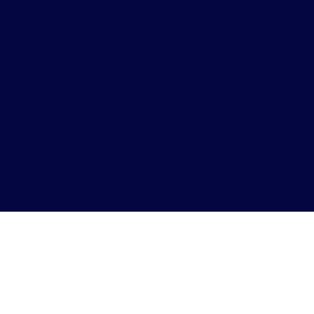
Jurídico
Jogo responsável