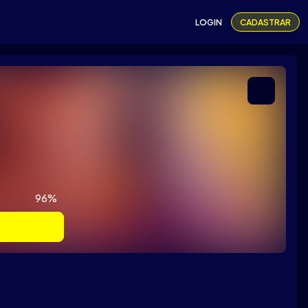
LOGIN
CADASTRAR
96%