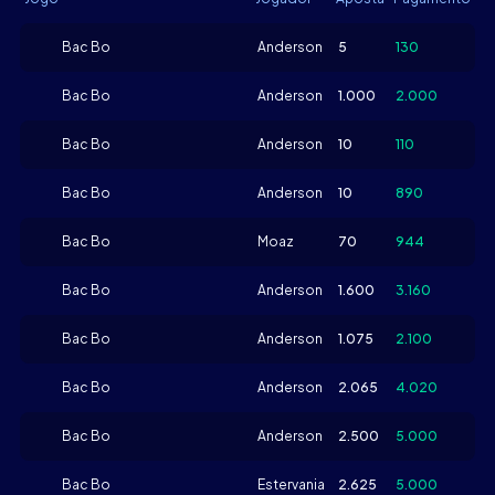
Bac Bo
Anderson
5
130
Bac Bo
Anderson
1.000
2.000
Bac Bo
Anderson
10
110
Bac Bo
Anderson
10
890
Bac Bo
Moaz
70
944
Bac Bo
Anderson
1.600
3.160
Bac Bo
Anderson
1.075
2.100
Bac Bo
Anderson
2.065
4.020
Bac Bo
Anderson
2.500
5.000
Bac Bo
Estervania
2.625
5.000