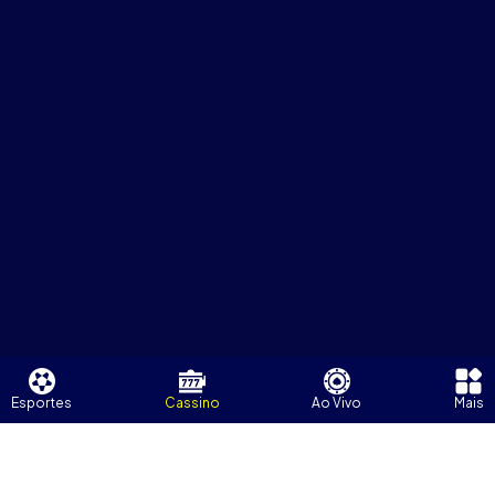
Esportes
Cassino
Ao Vivo
Mais