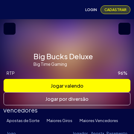
LOGIN
CADASTRAR
Big Bucks Deluxe
Big Time Gaming
RTP
96%
Jogar valendo
Jogar por diversão
Vencedores
Apostas de Sorte
Maiores Giros
Maiores Vencedores
Jogo
Jogador
Aposta
Pagamento