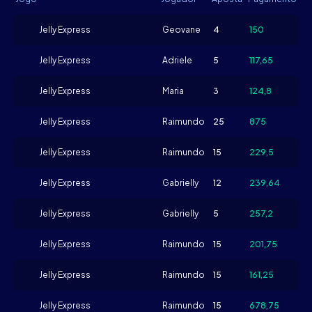
Jelly Express
Geovane
4
150
Jelly Express
Adriele
5
117,65
Jelly Express
Maria
3
124,8
Jelly Express
Raimundo
25
875
Jelly Express
Raimundo
15
229,5
Jelly Express
Gabrielly
12
239,64
Jelly Express
Gabrielly
5
257,2
Jelly Express
Raimundo
15
201,75
Jelly Express
Raimundo
15
161,25
Jelly Express
Raimundo
15
678,75