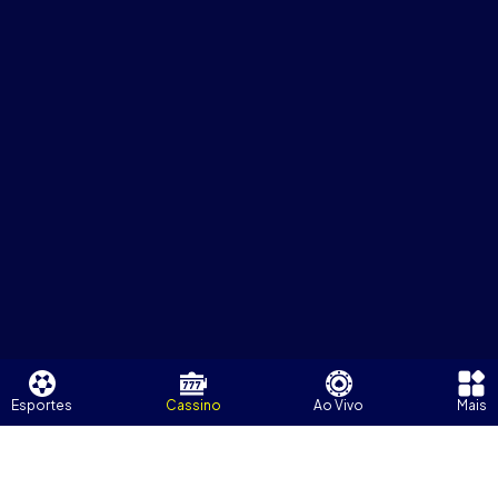
Esportes
Cassino
Ao Vivo
Mais