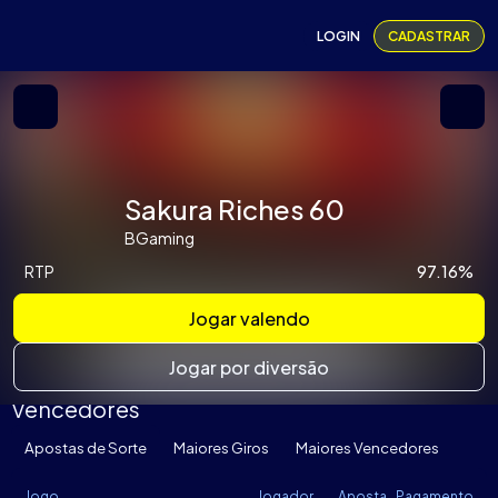
LOGIN
CADASTRAR
Sakura Riches 60
BGaming
RTP
97.16%
Jogar valendo
Jogar por diversão
Vencedores
Apostas de Sorte
Maiores Giros
Maiores Vencedores
Jogo
Jogador
Aposta
Pagamento