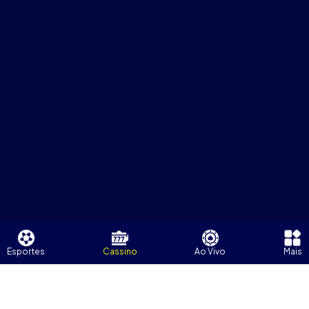
Esportes
Cassino
Ao Vivo
Mais