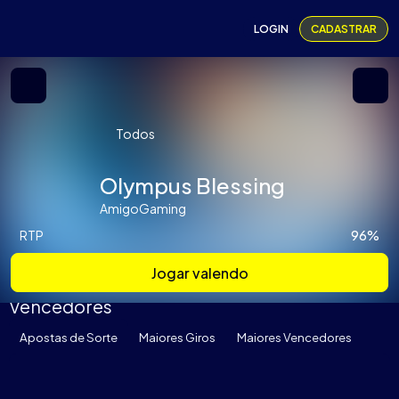
LOGIN
CADASTRAR
Todos
Olympus Blessing
AmigoGaming
RTP
96%
Jogar valendo
Vencedores
Apostas de Sorte
Maiores Giros
Maiores Vencedores