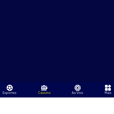
Esportes
Cassino
Ao Vivo
Mais