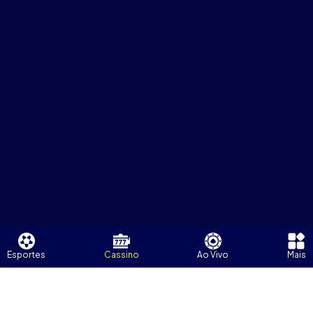
Esportes
Cassino
Ao Vivo
Mais