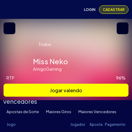
LOGIN
CADASTRAR
Todos
Miss Neko
AmigoGaming
RTP
96%
Jogar valendo
Vencedores
Apostas de Sorte
Maiores Giros
Maiores Vencedores
Jogo
Jogador
Aposta
Pagamento