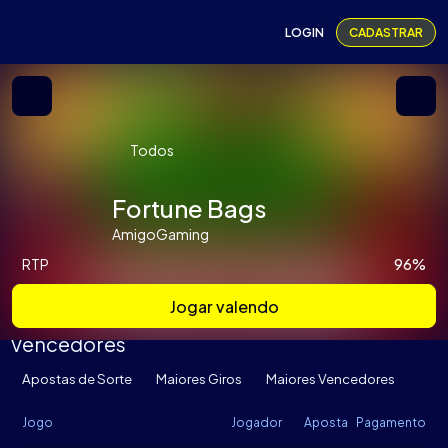
LOGIN
CADASTRAR
Todos
Fortune Bags
AmigoGaming
RTP
96%
Jogar valendo
Vencedores
Apostas de Sorte
Maiores Giros
Maiores Vencedores
Jogo
Jogador
Aposta
Pagamento