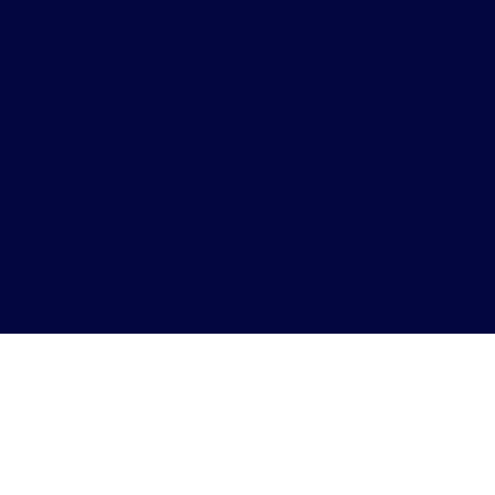
Jurídico
Jogo responsável