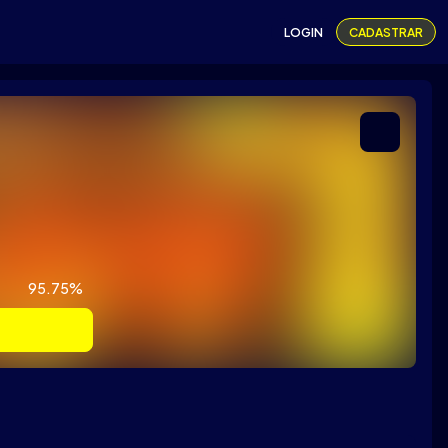
LOGIN
CADASTRAR
95.75%