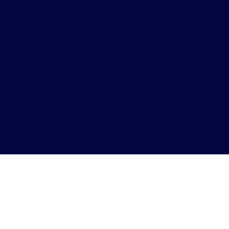
Jurídico
Jogo responsável