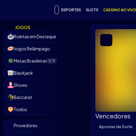
ESPORTES
SLOTS
CASSINO AO VIV
JOGOS
Roletas em Destaque
Jogos Relâmpago
Mesas Brasileiras 🇧🇷
Blackjack
Shows
Baccarat
Todos
Vencedores
Provedores
Apostas de Sorte