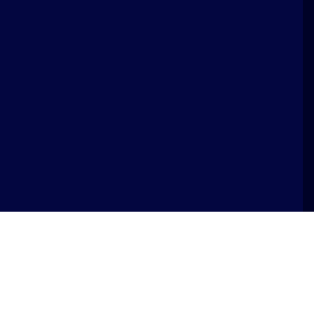
Suporte
Pagamentos
suporte@ginga.bet.br