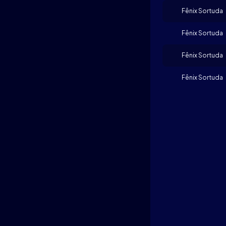
Fênix Sortuda
Fênix Sortuda
Fênix Sortuda
Fênix Sortuda