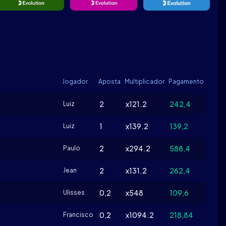
Jogador
Aposta
Multiplicador
Pagamento
2
x121.2
242,4
Luiz
1
x139.2
139,2
Luiz
2
x294.2
588,4
Paulo
2
x131.2
262,4
Jean
0,2
x548
109,6
Ulisses
0,2
x1094.2
218,84
Francisco