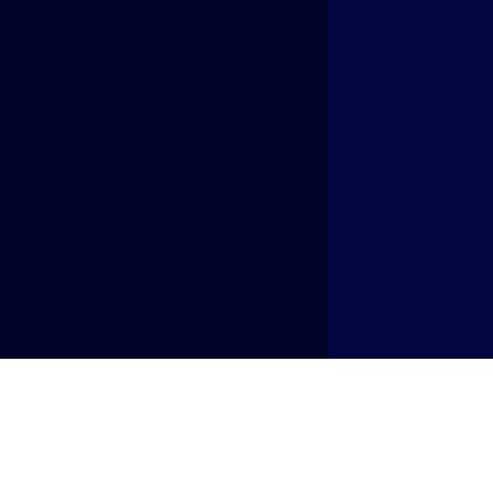
Licença
Informações