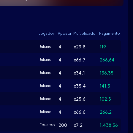
Jogador
Aposta
Multiplicador
Pagamento
4
x29.8
119
Juliane
4
x66.7
266,64
Juliane
4
x34.1
136,35
Juliane
4
x35.4
141,5
Juliane
4
x25.6
102,3
Juliane
4
x66.6
266,2
Juliane
200
x7.2
1.438,56
Eduardo