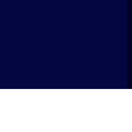
Suporte
Pagamentos
suporte@ginga.bet.br