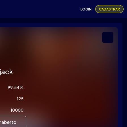
LOGIN
CADASTRAR
jack
99.54%
125
10000
 aberto