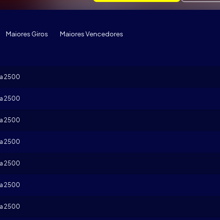
Maiores Giros
Maiores Vencedores
a 2500
a 2500
a 2500
a 2500
a 2500
a 2500
a 2500