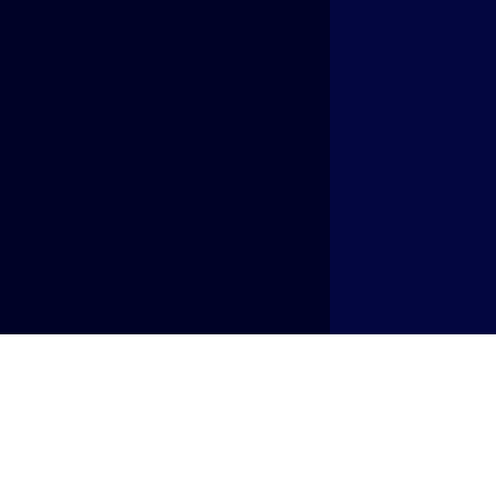
Licença
Informações
Ginga.bet.br é operada pela Jogo
Principal Ltda., inscrita no CNPJ/MF
Promoções