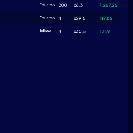
200
x6.3
1.267,26
Eduardo
4
x29.5
117,86
Eduardo
4
x30.5
121,9
Juliane