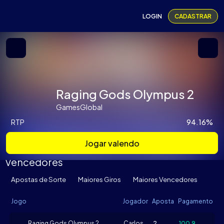
LOGIN
CADASTRAR
Raging Gods Olympus 2
GamesGlobal
RTP
94.16%
Jogar valendo
Vencedores
Apostas de Sorte
Maiores Giros
Maiores Vencedores
Jogo
Jogador
Aposta
Pagamento
Raging Gods Olympus 2
Carlos
2
100,9