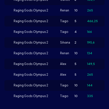
Raging Gods Olympus 2
Renan
10
265
Raging Gods Olympus 2
Tiago
5
466,25
Raging Gods Olympus 2
Tiago
4
166
Raging Gods Olympus 2
Silvana
2
195,6
Raging Gods Olympus 2
Renan
10
134
Raging Gods Olympus 2
Alex
5
149,5
Raging Gods Olympus 2
Alex
5
265
Raging Gods Olympus 2
Tiago
10
144
Raging Gods Olympus 2
Tiago
10
335