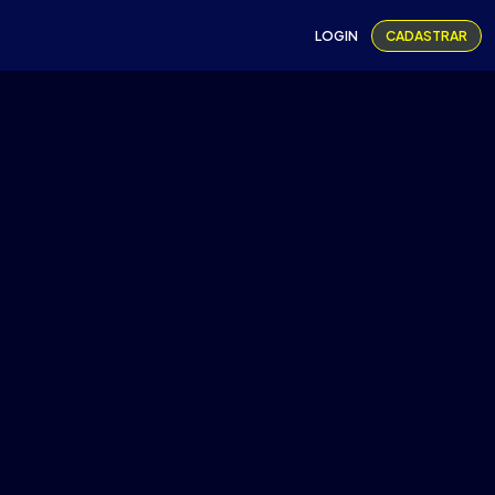
LOGIN
CADASTRAR